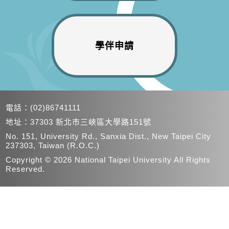
學伴申請
電話：
(02)86741111
地址：
37303 新北市三峽區大學路151號
No. 151, University Rd., Sanxia Dist., New Taipei City
237303, Taiwan (R.O.C.)
Copyright © 2026 National Taipei University All Rights
Reserved.